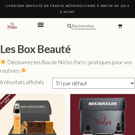
LIVRAISON GRATUITE EN FRANCE MÉTROPOLITAINE À PARTIR DE 120 €
D'ACHAT
DEVENIR PARTENAIRE
NOS COFFRETS
AVANT / APRÈS
NOS POINTS DE VENTE
Les Box Beauté
Découvrez les Box de Nirlys Paris : pratiques pour vos
routines
6 résultats affichés