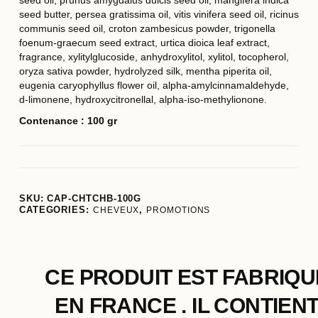
seed oil, prunus amygdalus dulcis seed oil, mangifera indica
seed butter, persea gratissima oil, vitis vinifera seed oil, ricinus
communis seed oil, croton zambesicus powder, trigonella
foenum-graecum seed extract, urtica dioica leaf extract,
fragrance, xylitylglucoside, anhydroxylitol, xylitol, tocopherol,
oryza sativa powder, hydrolyzed silk, mentha piperita oil,
eugenia caryophyllus flower oil, alpha-amylcinnamaldehyde,
d-limonene, hydroxycitronellal, alpha-iso-methylionone.
Contenance : 100 gr
SKU:
CAP-CHTCHB-100G
CATEGORIES:
CHEVEUX
,
PROMOTIONS
CE PRODUIT EST FABRIQU
EN FRANCE . IL CONTIEN