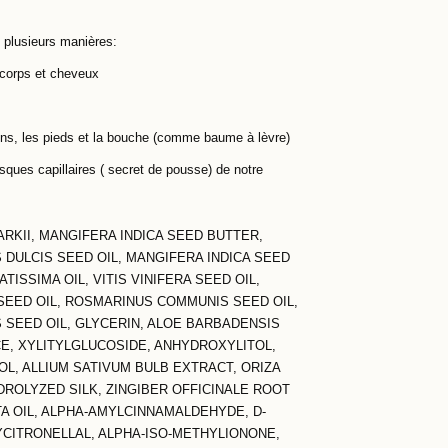
e plusieurs manières:
corps et cheveux
ins, les pieds et la bouche (comme baume à lèvre)
ques capillaires ( secret de pousse) de notre
KII, MANGIFERA INDICA SEED BUTTER,
DULCIS SEED OIL, MANGIFERA INDICA SEED
ISSIMA OIL, VITIS VINIFERA SEED OIL,
SEED OIL, ROSMARINUS COMMUNIS SEED OIL,
 SEED OIL, GLYCERIN, ALOE BARBADENSIS
, XYLITYLGLUCOSIDE, ANHYDROXYLITOL,
L, ALLIUM SATIVUM BULB EXTRACT, ORIZA
ROLYZED SILK, ZINGIBER OFFICINALE ROOT
TA OIL, ALPHA-AMYLCINNAMALDEHYDE, D-
CITRONELLAL, ALPHA-ISO-METHYLIONONE,