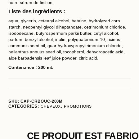
notre
sérum de finition
.
Liste des ingrédients
:
aqua, glycerin, cetearyl alcohol, betaine, hydrolyzed corn
starch, neopentyl glycol diheptanoate, cetrimonium chloride,
isododecane, butyrospermum parkii butter, cetyl alcohol,
parfum, benzyl alcohol, inulin, polyquaternium-10, ricinus
communis seed oil, guar hydroxypropyltrimonium chloride,
helianthus annuus seed oil, tocopherol, dehydroacetic acid,
aloe barbadensis leaf juice powder, citric acid.
Contenance : 200 mL
SKU:
CAP-CRBOUC-200M
CATEGORIES:
CHEVEUX
,
PROMOTIONS
CE PRODUIT EST FABRI