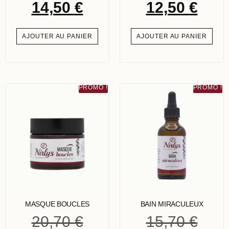
14,50
€
12,50
€
AJOUTER AU PANIER
AJOUTER AU PANIER
PROMO !
PROMO !
MASQUE BOUCLES
BAIN MIRACULEUX
20,70
€
15,70
€