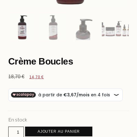
Crème Boucles
18,70
€
14,70
€
En stock
AJOUTER AU PANIER