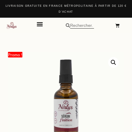
LIVRAISON GRATUITE EN FRANCE MÉTROPOLITAINE À PARTIR DE 120 €
D'ACHAT
DEVENIR PARTENAIRE
NOS COFFRETS
AVANT / APRÈS
NOS POINTS DE VENTE
Promo !